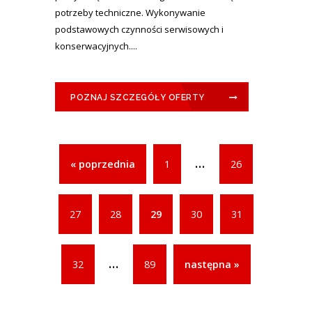
potrzeby techniczne. Wykonywanie
podstawowych czynności serwisowych i
konserwacyjnych....
POZNAJ SZCZEGÓŁY OFERTY
...
« poprzednia
1
26
27
28
29
30
31
...
32
89
następna »