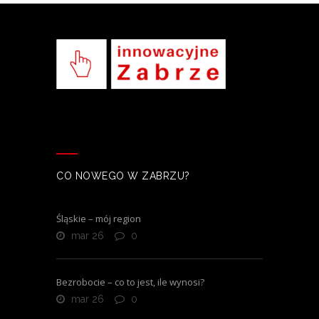
CO NOWEGO W ZABRZU?
Śląskie – mój region
mar 26
0
Bezrobocie – co to jest, ile wynosi?
mar 26
0