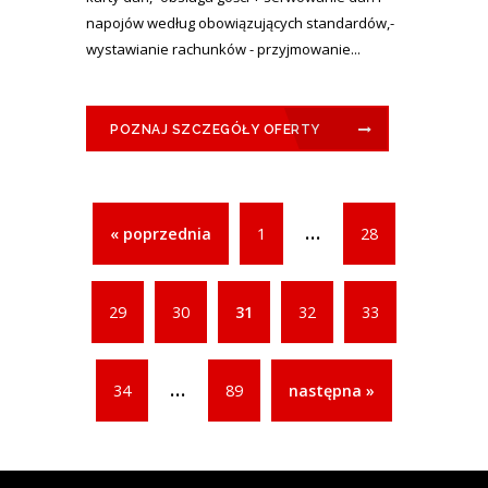
napojów według obowiązujących standardów,-
wystawianie rachunków - przyjmowanie...
POZNAJ SZCZEGÓŁY OFERTY
...
« poprzednia
1
28
29
30
31
32
33
...
34
89
następna »