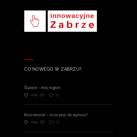
CO NOWEGO W ZABRZU?
Śląskie – mój region
mar 26
0
Bezrobocie – co to jest, ile wynosi?
mar 26
0