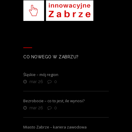
CO NOWEGO W ZABRZU?
Śląskie – mój region
mar 26
0
Bezrobocie – co to jest, ile wynosi?
mar 26
0
Miasto Zabrze – kariera zawodowa