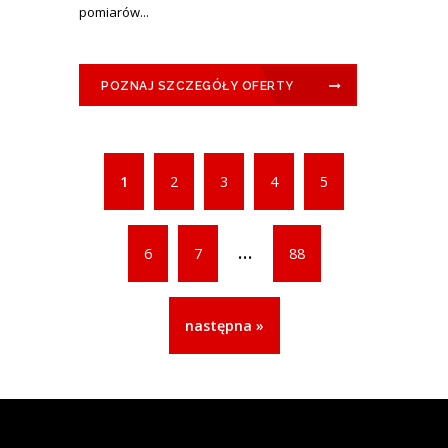
pomiarów...
POZNAJ SZCZEGÓŁY OFERTY
1
2
3
4
5
...
6
7
88
następna »