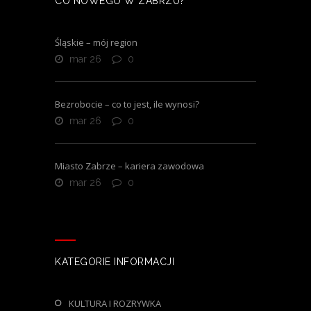
CO NOWEGO W ZABRZU?
Śląskie – mój region
mar 26
0
Bezrobocie – co to jest, ile wynosi?
mar 26
0
Miasto Zabrze – kariera zawodowa
mar 26
0
KATEGORIE INFORMACJI
KULTURA I ROZRYWKA