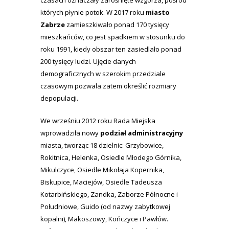
czasach oznaczały zarośnięte wzgórza, pośród
których płynie potok. W 2017 roku
miasto
Zabrze
zamieszkiwało ponad 170 tysięcy
mieszkańców, co jest spadkiem w stosunku do
roku 1991, kiedy obszar ten zasiedlało ponad
200 tysięcy ludzi. Ujęcie danych
demograficznych w szerokim przedziale
czasowym pozwala zatem określić rozmiary
depopulacji.
We wrześniu 2012 roku Rada Miejska
wprowadziła nowy
podział administracyjny
miasta, tworząc 18 dzielnic: Grzybowice,
Rokitnica, Helenka, Osiedle Młodego Górnika,
Mikulczyce, Osiedle Mikołaja Kopernika,
Biskupice, Maciejów, Osiedle Tadeusza
Kotarbińskiego, Zandka, Zaborze Północne i
Południowe, Guido (od nazwy zabytkowej
kopalni), Makoszowy, Kończyce i Pawłów.