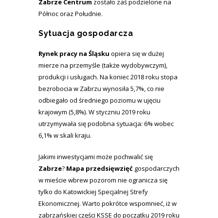
Zabrze Centrum
zostało zaś podzielone na
Północ oraz Południe.
Sytuacja gospodarcza
Rynek pracy na Śląsku
opiera się w dużej
mierze na przemyśle (także wydobywczym),
produkcji i usługach. Na koniec 2018 roku stopa
bezrobocia w Zabrzu wynosiła 5,7%, co nie
odbiegało od średniego poziomu w ujęciu
krajowym (5,8%). W styczniu 2019 roku
utrzymywała się podobna sytuacja: 6% wobec
6,1% w skali kraju.
Jakimi inwestycjami może pochwalić się
Zabrze
?
Mapa przedsięwzięć
gospodarczych
w mieście wbrew pozorom nie ogranicza się
tylko do Katowickiej Specjalnej Strefy
Ekonomicznej. Warto pokrótce wspomnieć, iż w
zabrzańskiej części KSSE do początku 2019 roku