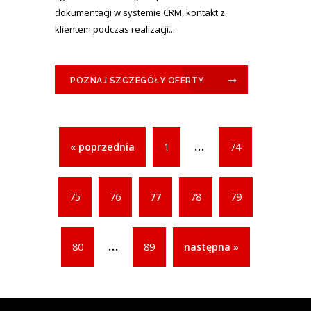
dokumentacji w systemie CRM, kontakt z
klientem podczas realizacji...
POZNAJ SZCZEGÓŁY OFERTY
...
« poprzednia
1
74
75
76
77
78
79
...
80
89
następna »