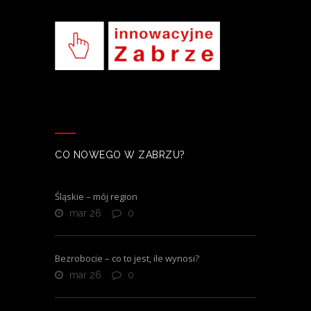
CO NOWEGO W ZABRZU?
Śląskie – mój region
mar 26
0
Bezrobocie – co to jest, ile wynosi?
mar 26
0